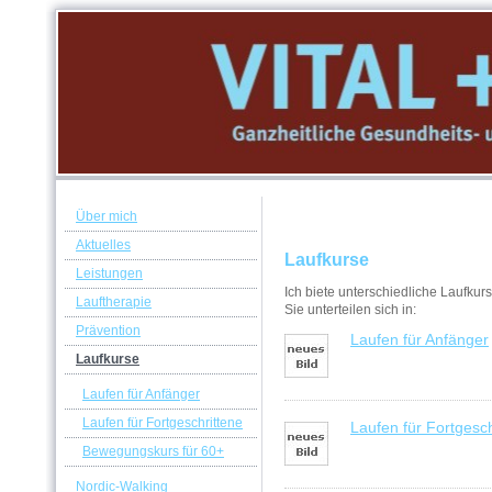
Über mich
Aktuelles
Laufkurse
Leistungen
Ich biete unterschiedliche Laufkurs
Lauftherapie
Sie unterteilen sich in:
Prävention
Laufen für Anfänger
Laufkurse
Laufen für Anfänger
Laufen für Fortgeschrittene
Laufen für Fortgesch
Bewegungskurs für 60+
Nordic-Walking